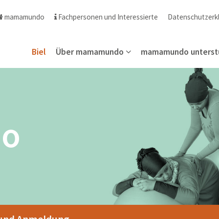
mamamundo
Fachpersonen und Interessierte
Datenschutzerk
Biel
Über mamamundo
mamamundo unterst
o