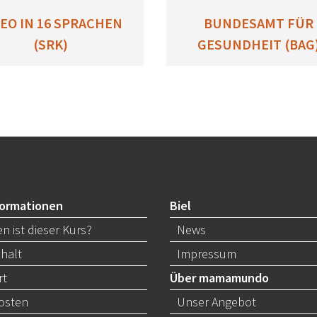
DEO IN 16 SPRACHEN
BUNDESAMT FÜR
(SRK)
GESUNDHEIT (BAG
formationen
Biel
n ist dieser Kurs?
News
nhalt
Impressum
rt
Über mamamundo
osten
Unser Angebot