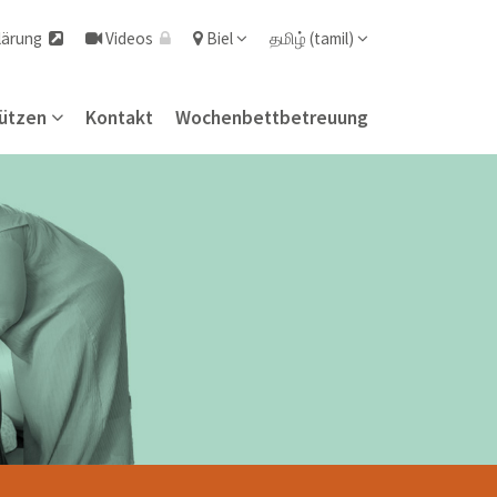
lärung
Videos
Biel
தமிழ் (tamil)
ützen
Kontakt
Wochenbettbetreuung