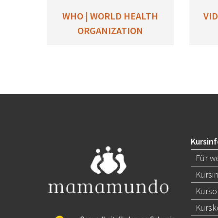
WHO | WORLD HEALTH
VI
ORGANIZATION
Kursin
Für we
Kursi
Kurso
Kursk