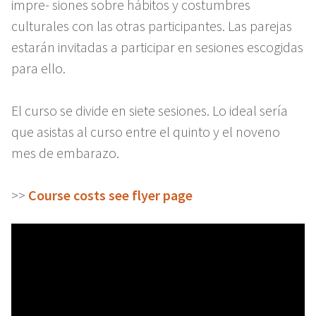
impre- siones sobre hábitos y costumbres
culturales con las otras participantes. Las parejas
estarán invitadas a participar en sesiones escogidas
para ello.
El curso se divide en siete sesiones. Lo ideal sería
que asistas al curso entre el quinto y el noveno
mes de embarazo.
>>
Course costs see flyer page