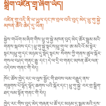
སྒྲིག་འཛིན་གྲྭ་ཞིག་ཡོད།
འཛིན་གྲྭ་འདི་ནི་ཕ་ཡུལ་དང་ཁ་བྲལ་བའི་བུད་མེད་ཕྲུ་གུ་སྐྱེ་
མཁན་ཚོའི་ཆེད་དུ་ཡིན།
སྐྱེས་གཡོག་མ་ཞིག་གིས་ཕྲུ་གུ་སྐྱེ་མཁན་བུད་མེད་ཚོར་སྦྲུམ་མའི་
གནས་སྐབས་དང་། ཕྲུ་གུ་སྐྱེ་སྟངས།ཕྲུ་གུ་ལ་ ཨ་མའི་འོ་མ་སྟེར་
སྟངས།ཕྲུ་གུ་དང་མཉམ་དུ་སྡོད་སྟངས་ སོགས་ཀྱི་གནས་ཚུལ་སྐོར་
གསལ་བཤད་གནང་རྒྱུ་ དང་། དེ་ལ་དྲི་བ་གནང་མཁན་ཚོར་ལན་
འདེབས་གནང་གི་རེད།
ཁོང་ཚོས་ཁྱེད་རང་ལ་ལུས་སྦྱོང་གི་ཐབས་ལམ་བརྒྱུད་ནས་
གཟུགས་པོ་ལྷོད་ལྷོད་ཆགས་པའི་སྐོར་དང་། ཕྲུ་གུ་སྐྱེ་ བར་གྲ་སྒྲིག་
ཐད་ལམ་སྟོན་གནང་གི་རེད།
ཁྱེད་རང་གིས་བུད་མེད་གཞན་པ་ཚོ་དང་མཉམ་དུ་སྦྲུམ་མའི་དུས་