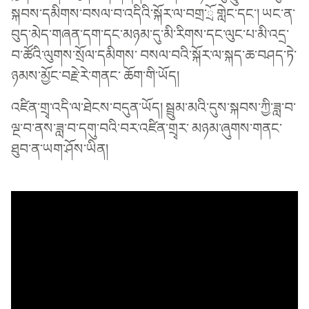
སྐབས་དམིགས་བསལ་བ་འདིའི་སྐོར་ལ་བགྲ་ྲོ གླེང་དང་། ཡང་ན་
བུད་མེད་གཞན་དག་དང་མཉམ་དུ་མི་རིགས་དང་ལུང་པ་མི་འདྲ་
བ་ཚོའི་ལུགས་སྲོལ་དམིགས་ བསལ་བའི་སྐོར་ལ་སྐད་ཆ་བཤད་ཏེ་
ཉམས་མྱོང་བརྗེ་རེ་གནང་ ཆོག་གི་ཡོད།
འཛིན་གྲྭ་འདི་ལ་ཐེངས་བདུན་ཡོད། སྦྲུམ་མའི་དུས་སྐབས་ཀྱི་ཟླ་བ་
ལྔ་བ་ནས་ཟླ་བ་དགུ་བའི་བར་འཛིན་གྲྭར་ མཉམ་ཞུགས་གནང་
ཐུབ་ན་ཡག་ཤོས་ཡིན།