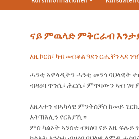
Kursinformationen
Kursdaten
ናይ ምዉላድ ምቅርራብ እንታይ
እዚ ኮርስ፣ ካብ መበቆል ዓደን ርሒቐን ኣደ ን
ሓንቲ ኣዋላዲትን ሓንቲ መንጎ ባህላዊት 
ብዛዕባ ጥንሲ፣ ሕርሲ፣ ምጥባውን ኣብ ገዛ
እዚኣተን ብኣካላዊ ምንቅስቓስ ከመይ ጌር
እትኽእሊን የርእያኺ።
ምስ ካልኦት ኣንስቲ ብዛዕባ ናይ እዚ ፍሉ
ካልኦት ኣንስቲ ብዛዕባ ባህላዊ ልምዲ ሓሳ