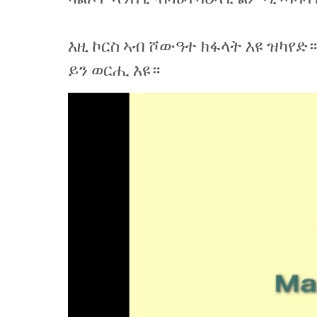
እዚ ኮርስ ኣብ ሾውዓተ ክፋላት እዩ ዝካየድ። 
ይን ወርሒ እዩ።