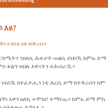
 und Anmeldung
ge
Frau aus S
 እዩ?
ዝኾና ኣንስቲ እዩ ዝቕረብ።
ተርጓሚትን ንዘለኪ ሕቶታት መልሲ ይህባኺ ከምኡ ድማ
 ምስ ቆልዓ ዝህሉ እዋናትን ይሕብራኺ።
ኪ ነፍስኺ ክትፈትሒን ነቲ ሕርሲ ድማ ክትቅረብን ከም
ይ ዝኾነ እዋን ዘለኪ ተሞክሮ ትማየጢ። ከምኡ ድማ ምስ
ባት ክትላወጢ ትኽእሊ።