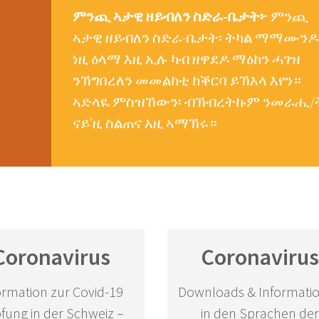
ምንጪ ኣታዊ ዘይብለን ስድራ-ቤታት፦
ምንጪ
ኣታዊ ዘይብለን ስድራ
-
ቤታት፡ ትካል ማማሙንዶ
ነዚ ዕላማ እዚ ኢሉ ካብ ዘዋደዶ ማዕከን ሓገዝ
ንኽግበረለን መመልከቲ ከቕርባ ይኽእላ እየን።
ኣድላዪ ምስዝኸውን፡ ብኽብረትኩም ንመራሒ/
ናይ’ዚ ስልጠና እዚ ኣማኽሩ።
Coronavirus
Coronaviru
ormation zur Covid-19
Downloads & Informati
fung in der Schweiz –
in den Sprachen de