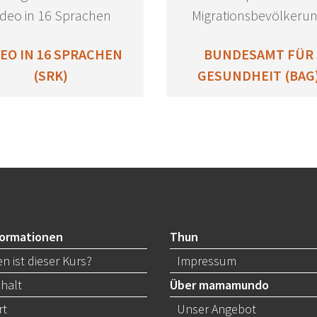
ideo in 16 Sprachen
Migrationsbevölkeru
DEO IN 16 SPRACHEN
BUNDESAMT FÜR
(SRK)
GESUNDHEIT (BAG
formationen
Thun
n ist dieser Kurs?
Impressum
nhalt
Über mamamundo
rt
Unser Angebot