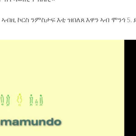
ኣብዚ ኮርስ ንምስታፍ እቲ ዝበለጸ እዋን ኣብ ሞንጎ 5. ይ