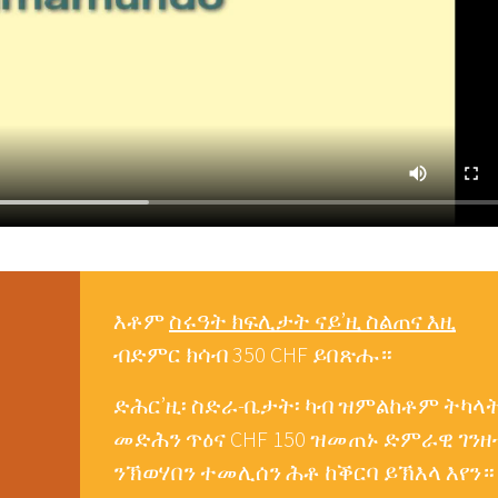
እቶም
ስሩዓት ክፍሊታት ናይ’ዚ ስልጠና እዚ
ብድምር ክሳብ 350 CHF ይበጽሑ።
ድሕር’ዚ፡ ስድራ-ቤታት፡ ካብ ዝምልከቶም ትካላ
መድሕን ጥዕና CHF 150 ዝመጠኑ ድምራዊ ገንዘ
ንኽወሃበን ተመሊሰን ሕቶ ከቕርባ ይኽእላ እየን።