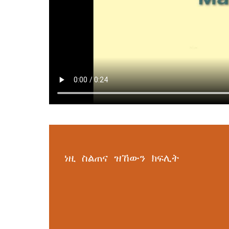
ነዚ ስልጠና ዝኸውን ክፍሊት