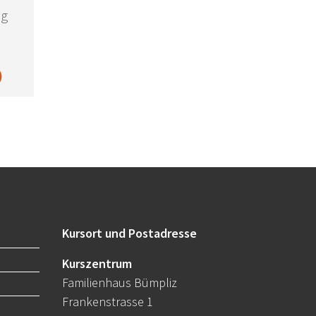
ng
)
Kursort und Postadresse
Kurszentrum
Familienhaus Bümpliz
Frankenstrasse 1