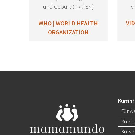
und Geburt (FR / EN)
V
WHO | WORLD HEALTH
VI
ORGANIZATION
Kursin
Für we
Kursi
Kurso