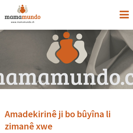
Amadekirinê ji bo bûyîna li
zimanê xwe