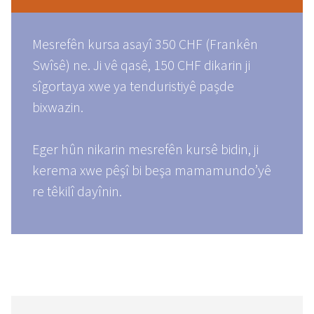
Mesrefên kursa asayî 350 CHF (Frankên
Swîsê) ne. Ji vê qasê, 150 CHF dikarin ji
sîgortaya xwe ya tenduristiyê paşde
bixwazin.
Eger hûn nikarin mesrefên kursê bidin, ji
kerema xwe pêşî bi beşa mamamundo’yê
re têkilî dayînin.