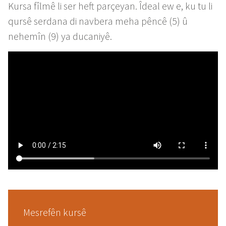
Kursa fîlmê li ser heft parçeyan. Îdeal ew e, ku tu li
qursê serdana di navbera meha pêncê (5) û
nehemîn (9) ya ducaniyê.
Mesrefên kursê