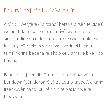
Ev kurs ji bo jinên ku ji diya mal in.
A pîrik û wergêrekî pirçandî bersiva pirsên te bide û
we agahdar dike li ser ducanîyê, welidandinê,
şîrmijandinê da û dema bi zarokê xwe li malê. Ev
kes, nîşanî te bidim we çawa dikarin bi hêsanî bi
temrînkirina bedena relaks bike û amade bike ji bo
bûyîna.
Bi hev re bi jinên din jî hûn li ser serpêhatiyên û
bendewarîyên derbarê vê Zeit.du bi taybetî, dikarin
li ser xûyên çandî bi jinên din re biaxivin we re
bipeyivim.