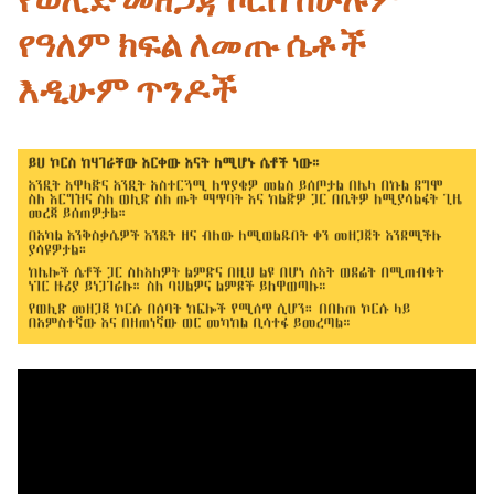
የወሊድ መዘጋጃ ኮርስ ከሁሉም
የዓለም ክፍል ለመጡ ሴቶች
እዲሁም ጥንዶች