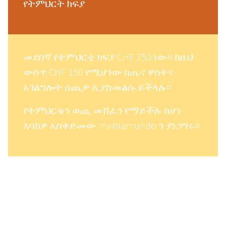
የትምህርት ክፍያ
መደበኛ የትምህርቲ ክፍያ CHF 350 ነው፡፡ ከዚህ
ውስጥ CHF 150 የሚሆነው ከጤና ዋስትና
አገልግሎት ሰጪዎ ሊያስመልሱ ይችላሉ፡፡
የትምህርቱን ወጪ መሸፈን የማይችሉ ከሆነ
እባክዎ አስቀድመው mamamundo ን ያነጋግሩ፡፡