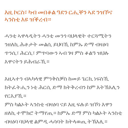
እዚ ኮርስ፣ ካብ መበቆል ዓደን ርሒቐን ኣደ ንዝኾና
ኣንስቲ እዩ ዝቕረብ።
ሓንቲ ኣዋላዲትን ሓንቲ መንጎ ባህላዊት ተርጓሚትን
ንዘለኪ ሕቶታት መልሲ ይህባኺ ከምኡ ድማ ብዛዕባ
ጥንሲ፣ ሕርሲ፣ ምጥባውን ኣብ ገዛ ምስ ቆልዓ ዝህሉ
እዋናትን ይሕብራኺ።
እዚኣተን ብኣካላዊ ምንቅስቓስ ከመይ ጌርኪ ነፍስኺ
ክትፈትሒን ነቲ ሕርሲ ድማ ክትቅረብን ከም እትኽእሊን
የርእያኺ።
ምስ ካልኦት ኣንስቲ ብዛዕባ ናይ እዚ ፍሉይ ዝኾነ እዋን
ዘለኪ ተሞክሮ ትማየጢ። ከምኡ ድማ ምስ ካልኦት ኣንስቲ
ብዛዕባ ባህላዊ ልምዲ ሓሳባት ክትላወጢ ትኽእሊ።