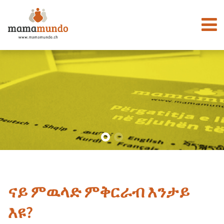
ናይ ምዉላድ ምቅርራብ እንታይ
እዩ?