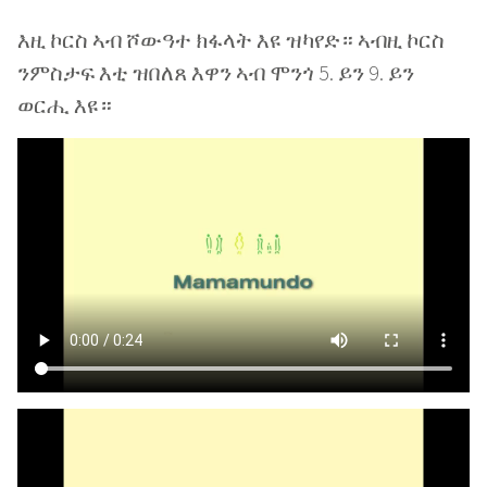
እዚ ኮርስ ኣብ ሾውዓተ ክፋላት እዩ ዝካየድ። ኣብዚ ኮርስ
ንምስታፍ እቲ ዝበለጸ እዋን ኣብ ሞንጎ 5. ይን 9. ይን
ወርሒ እዩ።